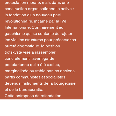
protestation morale, mais dans une 
construction organisationnelle active : 
la fondation d'un nouveau parti 
révolutionnaire, incarné par la IVe 
Internationale. Contrairement au 
gauchisme qui se contente de rejeter 
les vieilles structures pour préserver sa 
pureté dogmatique, la position 
trotskyste vise à rassembler 
concrètement l'avant-garde 
prolétarienne qui a été exclue, 
marginalisée ou trahie par les anciens 
partis communistes et socialistes 
devenus instruments de la bourgeoisie 
et de la bureaucratie.
Cette entreprise de refondation 
constitue bien une négation radicale de 
la « vieille maison » stalinienne, mais 
cette négation est dialectiquement 