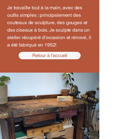
Je travaille tout à la main, avec des
outils simples : principalement des
couteaux de sculpture, des gouges et
des ciseaux à bois. Je sculpte dans un
atelier récupéré d'occasion et rénové, il
a été fabriqué en 1952!
Retour à l'accueil