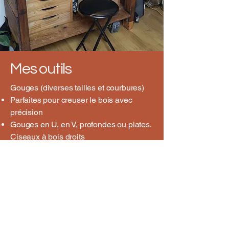
Mes outils
Gouges (diverses tailles et courbures)
Parfaites pour creuser le bois avec
précision
Gouges en U, en V, profondes ou plates.
Ciseaux à bois droits
Utilisés pour affiner les contours, aplanir
les surfaces ou tailler les arêtes nettes.
Couteaux de sculpture
Occasionnellement pour les finitions et
les projets plus nomades
Mes outils