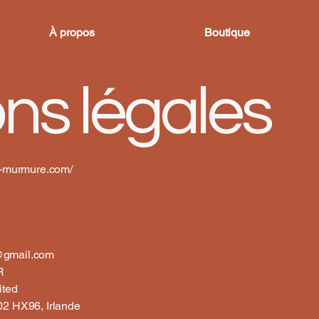
À propos
Boutique
ns légales
ui-murmure.com/
@gmail.com
R
ited
02 HX96, Irlande