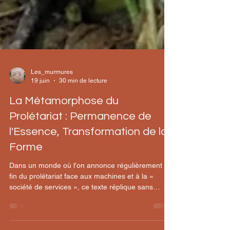
Les_murmures
19 juin
30 min de lecture
La Métamorphose du
Prolétariat : Permanence de
l'Essence, Transformation de la
Forme
Dans un monde où l'on annonce régulièrement la
fin du prolétariat face aux machines et à la «
société de services », ce texte réplique sans
équivoque : la classe ouvrière n'est pas morte,