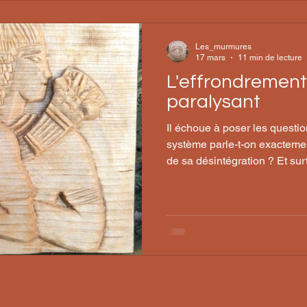
Les_murmures
17 mars
11 min de lecture
L'effrondrement,
paralysant
Il échoue à poser les questi
système parle-t-on exacteme
de sa désintégration ? Et surt
effondrement nous mènerait-i