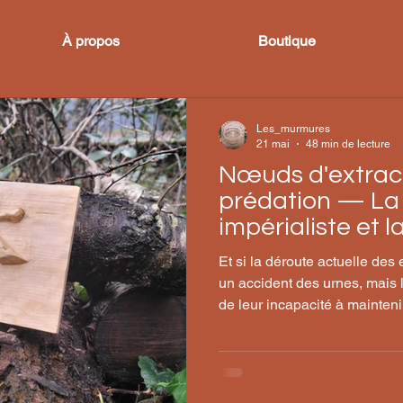
À propos
Boutique
Les_murmures
21 mai
48 min de lecture
Nœuds d'extract
prédation — La
impérialiste et l
néofascisme
Et si la déroute actuelle des 
un accident des urnes, mai
de leur incapacité à mainteni
du capital qu'elles prétendai