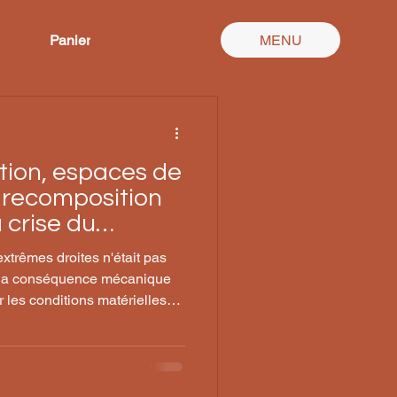
Panier
MENU
ion, espaces de
 recomposition
a crise du
extrêmes droites n'était pas
s la conséquence mécanique
r les conditions matérielles
ent défendre ?