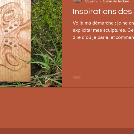
22 janv.
2 min de lecture
Inspirations de
Voilà ma démarche : je ne ch
expliciter mes sculptures. Ce
dire d’où je parle, et comme
travail s’inscrit dans une ma
sensibilité politique, sociale
discours fermé ou pédagogi