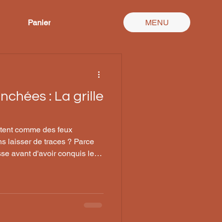
Panier
MENU
nchées : La grille
atent comme des feux
ns laisser de traces ? Parce
sse avant d'avoir conquis les
monie Culturelle Concept
gne la capacité d'une classe
on du monde, ses valeurs et
n sens" naturel et universel
société, y compris les