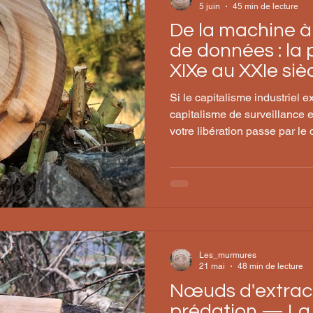
5 juin
45 min de lecture
De la machine à
de données : la 
XIXe au XXIe siè
Si le capitalisme industriel ex
capitalisme de surveillance 
votre libération passe par le dr
Les_murmures
21 mai
48 min de lecture
Nœuds d'extract
prédation — La