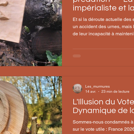
impérialiste et l
néofascisme
Et si la déroute actuelle des 
un accident des urnes, mai
de leur incapacité à mainteni
du capital qu'elles prétendai
Les_murmures
14 avr.
23 min de lecture
L'Illusion du Vote
Dynamique de l
Sommes-nous condamnés à êt
sur le vote utile : France 20