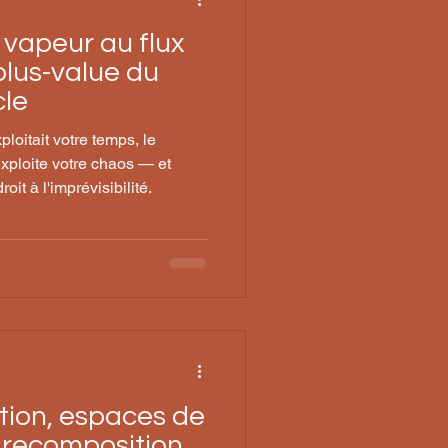
 vapeur au flux
plus-value du
cle
ploitait votre temps, le
exploite votre chaos — et
oit à l'imprévisibilité.
ion, espaces de
 recomposition