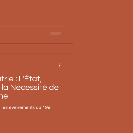
rie : L'État,
t la Nécessité de
sme
& les évenements du 19e