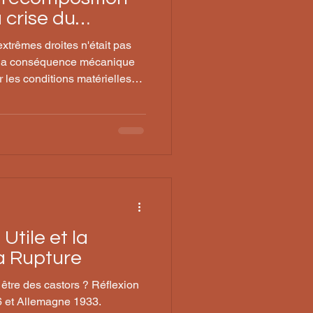
a crise du
extrêmes droites n'était pas
s la conséquence mécanique
r les conditions matérielles
ent défendre ?
 Utile et la
a Rupture
re des castors ? Réflexion
26 et Allemagne 1933.