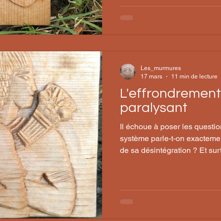
Les_murmures
17 mars
11 min de lecture
L'effrondrement,
paralysant
Il échoue à poser les questi
système parle-t-on exacteme
de sa désintégration ? Et surt
effondrement nous mènerait-i