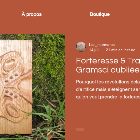
À propos
Boutique
Les_murmures
14 juil.
21 min de lecture
Forteresse & Tra
Gramsci oubliée
Pourquoi les révolutions écl
d'artifice mais s'éteignent sa
qu'on veut prendre la fortere
tranchées. Vocabulaire Hégé
central chez Gramsci. Il dési
dominante à imposer sa visi
sa morale comme étant le "bo
accepté par l'ensemble de la 