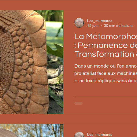
classes subalternes. Contrai
Les_murmures
19 juin
30 min de lecture
La Métamorphos
: Permanence de
Transformation 
Dans un monde où l'on annon
prolétariat face aux machines
», ce texte réplique sans équ
n'est pas morte, elle s'est 
précisément dans cette trans
devenir de nos sociétés. Voc
Pour appréhender la rigueur d
de définir certains termes tec
raisonnement : Matérialisme 
Les_murmures