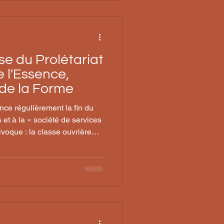
rement à la
e du Prolétariat
 l'Essence,
de la Forme
ce régulièrement la fin du
 et à la « société de services
ivoque : la classe ouvrière
métamorphosée — et c'est
formation que se joue le
abulaire et Concepts Clés
e cette analyse, il convient
hniques qui structurent le
dialec