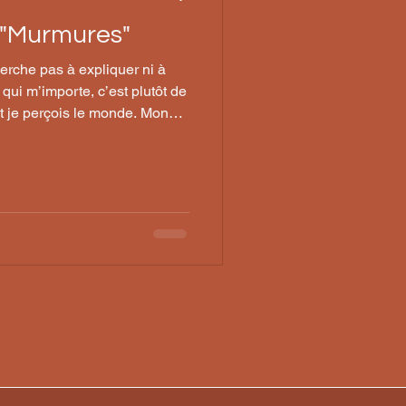
s "Murmures"
erche pas à expliquer ni à
 qui m’importe, c’est plutôt de
nt je perçois le monde. Mon
nière d’être au réel, dans une
 et culturelle, plus que dans un
que.