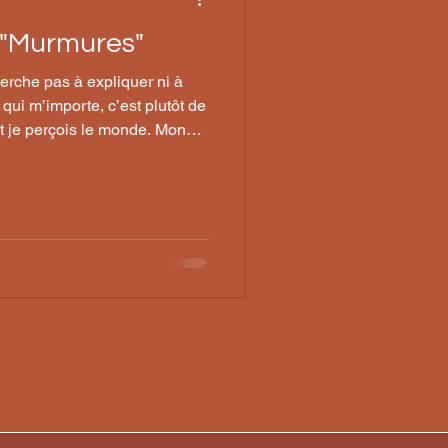
s "Murmures"
erche pas à expliquer ni à
 qui m’importe, c’est plutôt de
nt je perçois le monde. Mon
nière d’être au réel, dans une
 et culturelle, plus que dans un
que.