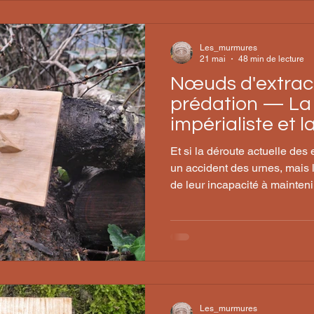
Les_murmures
21 mai
48 min de lecture
Nœuds d'extract
prédation — La
impérialiste et l
néofascisme
Et si la déroute actuelle des 
un accident des urnes, mai
de leur incapacité à mainteni
du capital qu'elles prétendai
Les_murmures