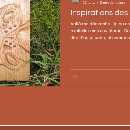
22 janv.
2 min de lecture
Inspirations de
Voilà ma démarche : je ne ch
expliciter mes sculptures. Ce
dire d’où je parle, et comme
travail s’inscrit dans une ma
sensibilité politique, sociale
discours fermé ou pédagogi